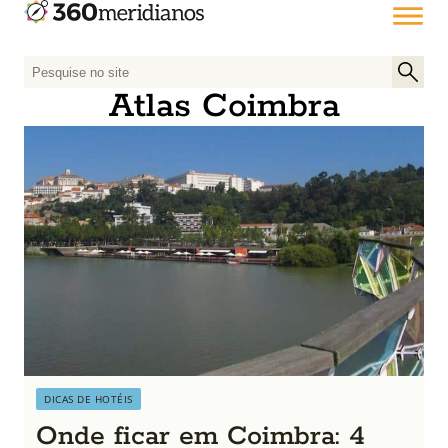
P
e
Atlas Coimbra
s
q
u
i
s
a
r
p
o
r
:
DICAS DE HOTÉIS
Onde ficar em Coimbra: 4