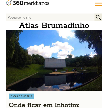
P
e
Atlas Brumadinho
s
q
u
i
s
a
r
p
o
r
:
DICAS DE HOTÉIS
Onde ficar em Inhotim: