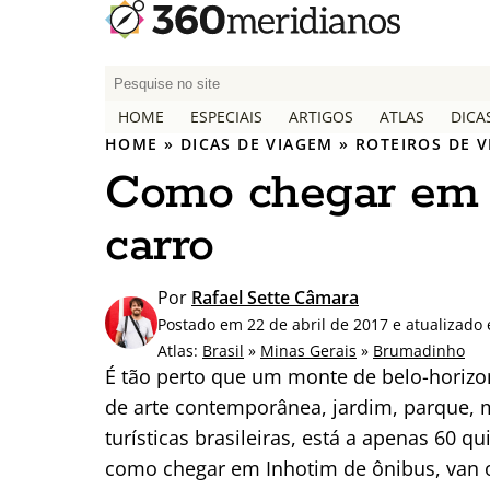
P
e
HOME
ESPECIAIS
ARTIGOS
ATLAS
DICA
s
HOME
»
DICAS DE VIAGEM
»
ROTEIROS DE 
q
Como chegar em I
u
i
carro
s
a
r
Por
Rafael Sette Câmara
p
Postado em 22 de abril de 2017 e atualizado
o
Atlas:
Brasil
»
Minas Gerais
»
Brumadinho
r
É tão perto que um monte de belo-horizon
:
de arte contemporânea, jardim, parque, 
turísticas brasileiras, está a apenas 60 
como chegar em Inhotim de ônibus, van o