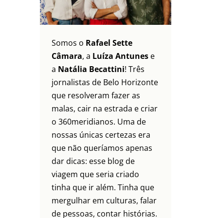
Somos o
Rafael Sette
Câmara
, a
Luíza Antunes
e
a
Natália Becattini
! Três
jornalistas de Belo Horizonte
que resolveram fazer as
malas, cair na estrada e criar
o 360meridianos. Uma de
nossas únicas certezas era
que não queríamos apenas
dar dicas: esse blog de
viagem que seria criado
tinha que ir além. Tinha que
mergulhar em culturas, falar
de pessoas, contar histórias.