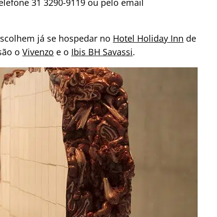
telefone 31 3290-9119 ou pelo email
 escolhem já se hospedar no
Hotel Holiday Inn
de
são o
Vivenzo
e o
Ibis BH Savassi
.