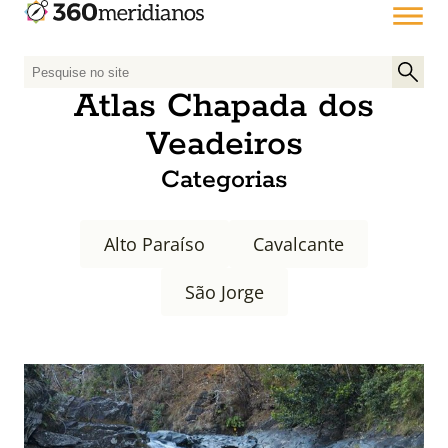
P
e
Atlas Chapada dos
s
Veadeiros
q
u
Categorias
i
s
a
Alto Paraíso
Cavalcante
r
p
São Jorge
o
r
: