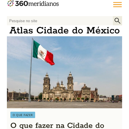
P
e
Atlas Cidade do México
s
q
u
i
s
a
r
p
o
r
:
O QUE FAZER
O que fazer na Cidade do