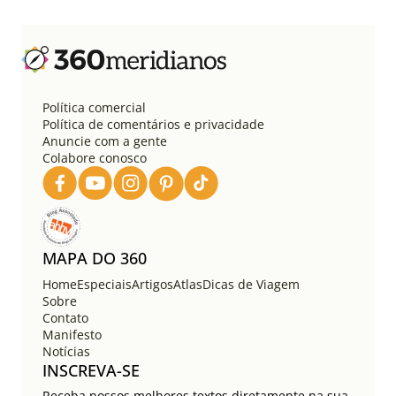
i
n
a
ç
ã
o
Política comercial
d
Política de comentários e privacidade
e
Anuncie com a gente
Colabore conosco
p
o
s
t
s
MAPA DO 360
Home
Especiais
Artigos
Atlas
Dicas de Viagem
Sobre
Contato
Manifesto
Notícias
INSCREVA-SE
Receba nossos melhores textos diretamente na sua