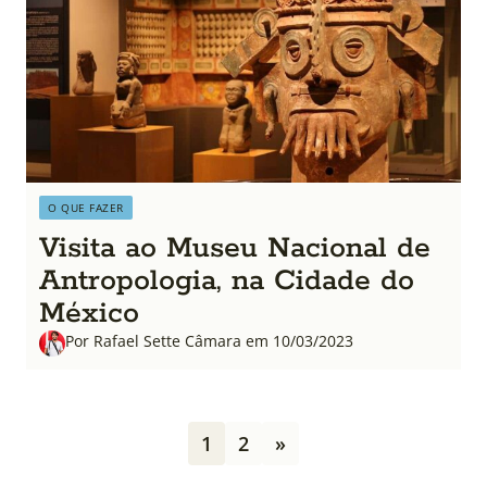
O QUE FAZER
Visita ao Museu Nacional de
Antropologia, na Cidade do
México
Por Rafael Sette Câmara em 10/03/2023
P
1
2
»
a
g