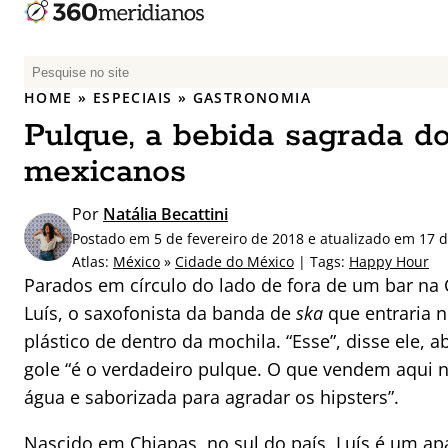
P
e
HOME
»
ESPECIAIS
»
GASTRONOMIA
s
Pulque, a bebida sagrada d
q
u
mexicanos
i
s
Por
Natália Becattini
a
Postado em 5 de fevereiro de 2018 e atualizado em 17 d
r
Atlas:
México
»
Cidade do México
| Tags:
Happy Hour
p
Parados em círculo do lado de fora de um bar na
o
Luís, o saxofonista da banda de
ska
que entraria n
r
plástico de dentro da mochila. “Esse”, disse ele, 
:
gole “é o verdadeiro pulque. O que vendem aqui n
água e saborizada para agradar os hipsters”.
Nascido em Chiapas, no sul do país, Luís é um a