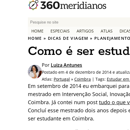
P
e
HOME
ESPECIAIS
ARTIGOS
ATLAS
DICA
s
HOME
»
DICAS DE VIAGEM
»
PLANEJAMENTO
q
Como é ser estu
u
i
s
Por
Luiza Antunes
a
Postado em 4 de dezembro de 2014 e atuali
r
Atlas:
Portugal
»
Coimbra
| Tags:
Estudar em 
p
Em setembro de 2014 eu embarquei para 
o
mestrado em Intervenção Social, Inovaç
r
Coimbra. Já contei num post
tudo o que v
:
Concluí esse mestrado dois anos depois 
ser estudante em Coimbra.