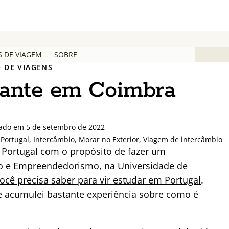
S DE VIAGEM
SOBRE
 DE VIAGENS
dante em Coimbra
zado em 5 de setembro de 2022
Portugal
,
Intercâmbio
,
Morar no Exterior
,
Viagem de intercâmbio
Portugal com o propósito de fazer um
ão e Empreendedorismo, na Universidade de
ocê precisa saber para vir estudar em Portugal
.
e acumulei bastante experiência sobre como é