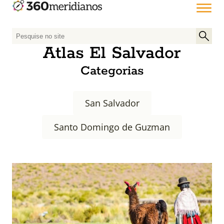
P
e
Atlas El Salvador
s
Categorias
q
u
i
San Salvador
s
a
Santo Domingo de Guzman
r
p
o
r
: