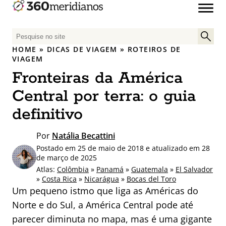
P
e
HOME
»
DICAS DE VIAGEM
»
ROTEIROS DE
s
VIAGEM
q
Fronteiras da América
u
Central por terra: o guia
i
s
definitivo
a
r
Por
Natália Becattini
p
Postado em 25 de maio de 2018 e atualizado em 28
o
de março de 2025
r
Atlas:
Colômbia
»
Panamá
»
Guatemala
»
El Salvador
:
»
Costa Rica
»
Nicarágua
»
Bocas del Toro
Um pequeno istmo que liga as Américas do
Norte e do Sul, a América Central pode até
parecer diminuta no mapa, mas é uma gigante