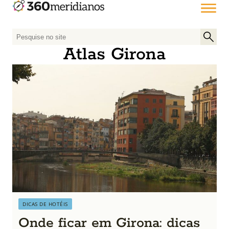
P
e
Atlas Girona
s
q
u
i
s
a
r
p
o
r
:
DICAS DE HOTÉIS
Onde ficar em Girona: dicas