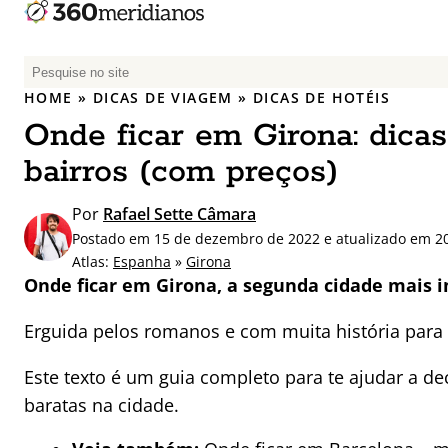
P
e
HOME
»
DICAS DE VIAGEM
»
DICAS DE HOTÉIS
s
Onde ficar em Girona: dicas
q
u
bairros (com preços)
i
s
Por
Rafael Sette Câmara
a
Postado em 15 de dezembro de 2022 e atualizado em 2
r
Atlas:
Espanha
»
Girona
p
Onde ficar em Girona, a segunda cidade mais
o
r
Erguida pelos romanos e com muita história para c
:
Este texto é um guia completo para te ajudar a 
baratas na cidade.