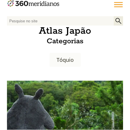
P
e
Atlas Japão
s
Categorias
q
u
i
Tóquio
s
a
r
p
o
r
: