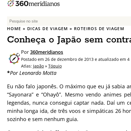
P
e
HOME
»
DICAS DE VIAGEM
»
ROTEIROS DE VIAGEM
s
Conheça o Japão sem contr
q
u
Por
360meridianos
i
Postado em 26 de dezembro de 2013 e atualizado em 4 
s
Atlas:
Japão
»
Tóquio
a
*
Por Leonardo Motta
r
p
Eu não falo japonês. O máximo que eu já sabia ant
o
“Sayonara” e “Ohayô”. Mesmo vendo animes pel
r
legendas, nunca consegui captar nada. Daí um 
:
minha longa ida, de três voos e simpáticas 26 hora
sozinho e sem nenhum guia.