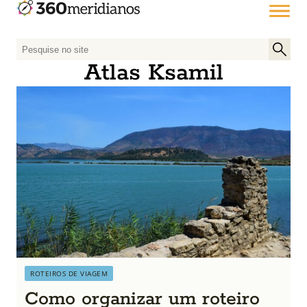
P
e
Atlas Ksamil
s
q
u
i
s
a
r
p
o
r
:
ROTEIROS DE VIAGEM
Como organizar um roteiro