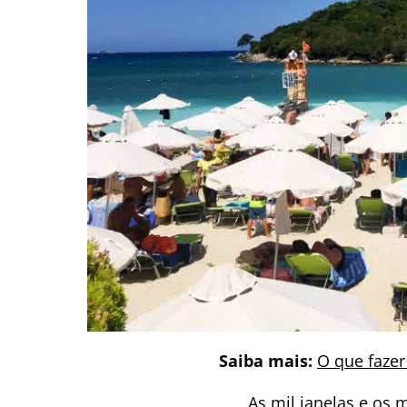
Saiba mais:
O que fazer
As mil janelas e os m