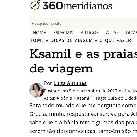
P
e
HOME
ESPECIAIS
ARTIGOS
ATLAS
DICA
s
HOME
»
DICAS DE VIAGEM
»
O QUE FAZER
q
Ksamil e as praia
u
i
de viagem
s
a
r
Por
Luiza Antunes
p
Postado em 5 de novembro de 2017 e atuali
o
Atlas:
Albânia
»
Ksamil
| Tags:
Guia de Cidad
r
Para todo mundo que me pergunta como f
:
Grécia, minha resposta vai ser: vá para A
sabe que a Albânia tem algumas das prai
serem tão desconhecidas, também são mu