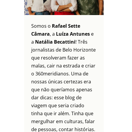
Somos o
Rafael Sette
Câmara
, a
Luíza Antunes
e
a
Natália Becattini
! Três
jornalistas de Belo Horizonte
que resolveram fazer as
malas, cair na estrada e criar
o 360meridianos. Uma de
nossas únicas certezas era
que não queríamos apenas
dar dicas: esse blog de
viagem que seria criado
tinha que ir além. Tinha que
mergulhar em culturas, falar
de pessoas, contar histórias.