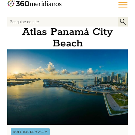
P
e
Atlas Panamá City
s
Beach
q
u
i
s
a
r
p
o
r
:
ROTEIROS DE VIAGEM