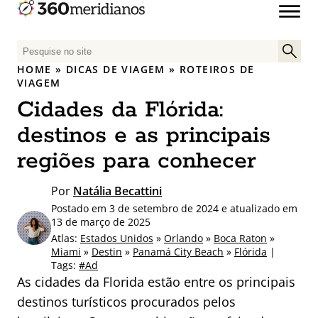
P
e
HOME
»
DICAS DE VIAGEM
»
ROTEIROS DE
s
VIAGEM
q
Cidades da Flórida:
u
destinos e as principais
i
s
regiões para conhecer
a
r
Por
Natália Becattini
p
Postado em 3 de setembro de 2024 e atualizado em
o
13 de março de 2025
r
Atlas:
Estados Unidos
»
Orlando
»
Boca Raton
»
:
Miami
»
Destin
»
Panamá City Beach
»
Flórida
|
Tags:
#Ad
As cidades da Florida estão entre os principais
destinos turísticos procurados pelos