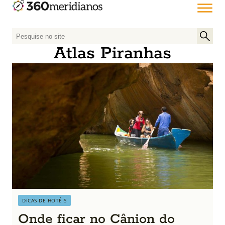
P
e
Atlas Piranhas
s
q
u
i
s
a
r
p
o
r
:
DICAS DE HOTÉIS
Onde ficar no Cânion do