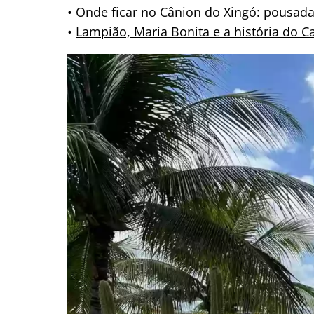
•
Onde ficar no Cânion do Xingó: pousada
•
Lampião, Maria Bonita e a história do 