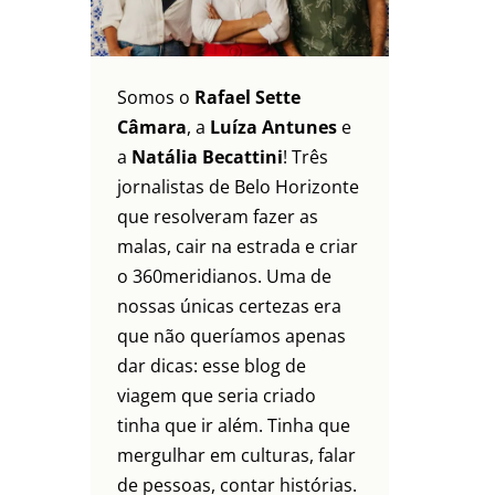
Somos o
Rafael Sette
Câmara
, a
Luíza Antunes
e
a
Natália Becattini
! Três
jornalistas de Belo Horizonte
que resolveram fazer as
malas, cair na estrada e criar
o 360meridianos. Uma de
nossas únicas certezas era
que não queríamos apenas
dar dicas: esse blog de
viagem que seria criado
tinha que ir além. Tinha que
mergulhar em culturas, falar
de pessoas, contar histórias.