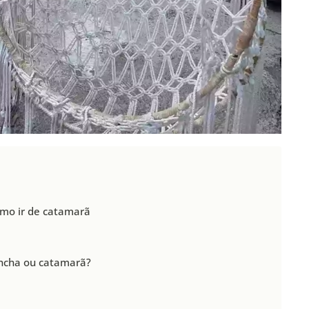
omo ir de catamarã
ancha ou catamarã?