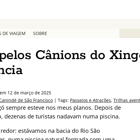
S DE VIAGEM
SOBRE
pelos Cânions do Xing
ncia
 em 12 de março de 2025
Canindé de São Francisco
| Tags:
Passeios e Atrações
,
Trilhas aven
gó sempre esteve nos meus planos. Depois de
, dezenas de turistas nadavam numa piscina.
 redor: estávamos na bacia do Rio São
goas, numa piscina natural formada com uma