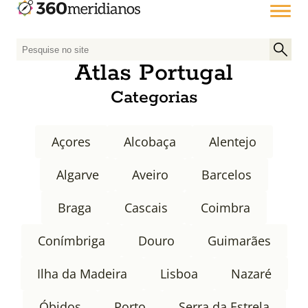
P
e
Atlas Portugal
s
Categorias
q
u
i
Açores
Alcobaça
Alentejo
s
a
Algarve
Aveiro
Barcelos
r
p
Braga
Cascais
Coimbra
o
r
Conímbriga
Douro
Guimarães
:
Ilha da Madeira
Lisboa
Nazaré
Óbidos
Porto
Serra da Estrela