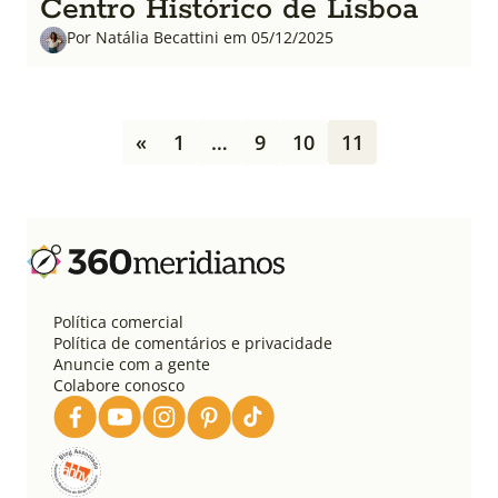
Centro Histórico de Lisboa
Por Natália Becattini em 05/12/2025
P
«
1
…
9
10
11
a
g
i
n
a
ç
ã
o
Política comercial
d
Política de comentários e privacidade
e
Anuncie com a gente
Colabore conosco
p
o
s
t
s