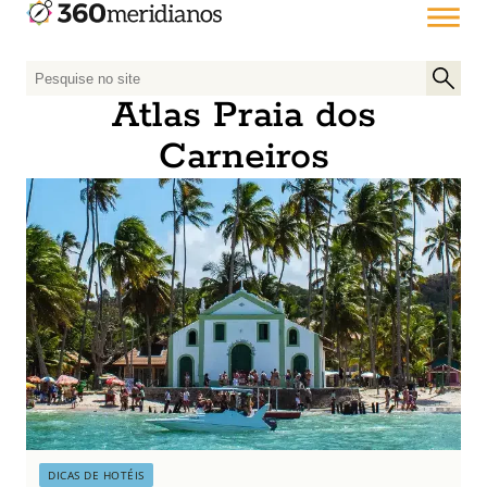
P
e
Atlas Praia dos
s
Carneiros
q
u
i
s
a
r
p
o
r
:
DICAS DE HOTÉIS