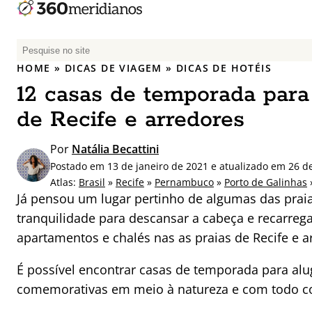
P
e
HOME
»
DICAS DE VIAGEM
»
DICAS DE HOTÉIS
s
12 casas de temporada para 
q
u
de Recife e arredores
i
s
Por
Natália Becattini
a
Postado em 13 de janeiro de 2021 e atualizado em 26 de
r
Atlas:
Brasil
»
Recife
»
Pernambuco
»
Porto de Galinhas
p
Já pensou um lugar pertinho de algumas das praia
o
tranquilidade para descansar a cabeça e recarreg
r
apartamentos e chalés nas as praias de Recife e a
:
É possível encontrar casas de temporada para alu
comemorativas em meio à natureza e com todo co