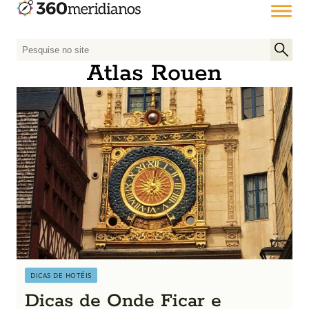
P
e
Atlas Rouen
s
q
u
i
s
a
r
p
o
r
:
DICAS DE HOTÉIS
Dicas de Onde Ficar e