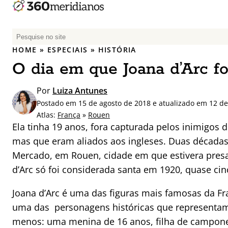
P
e
HOME
»
ESPECIAIS
»
HISTÓRIA
s
O dia em que Joana d’Arc f
q
u
Por
Luiza Antunes
i
Postado em 15 de agosto de 2018 e atualizado em 12 de
s
Atlas:
França
»
Rouen
a
Ela tinha 19 anos, fora capturada pelos inimigos 
r
mas que eram aliados aos ingleses. Duas décadas
p
Mercado, em Rouen, cidade em que estivera presa
o
r
d’Arc só foi considerada santa em 1920, quase ci
:
Joana d’Arc é uma das figuras mais famosas da Fra
uma das personagens históricas que representam 
menos: uma menina de 16 anos, filha de campone