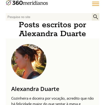
P
e
Posts escritos por
s
Alexandra Duarte
q
u
i
s
a
r
p
o
r
:
Alexandra Duarte
Cozinheira e doceira por vocação, acredito que não
há felicidade maior do que sentar à mesa e