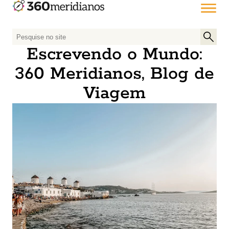
P
e
Escrevendo o Mundo:
s
360 Meridianos, Blog de
q
u
Viagem
i
s
a
r
p
o
r
: