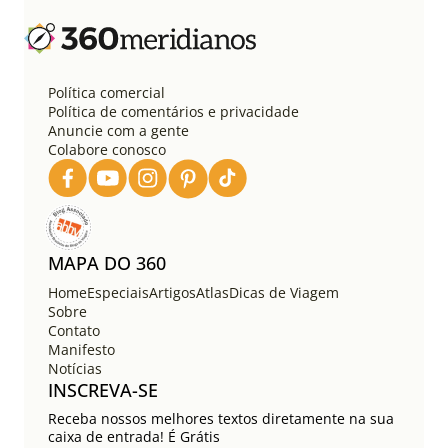
n
a
ç
ã
o
Política comercial
d
Política de comentários e privacidade
e
Anuncie com a gente
Colabore conosco
p
o
s
t
s
MAPA DO 360
Home
Especiais
Artigos
Atlas
Dicas de Viagem
Sobre
Contato
Manifesto
Notícias
INSCREVA-SE
Receba nossos melhores textos diretamente na sua
caixa de entrada! É Grátis