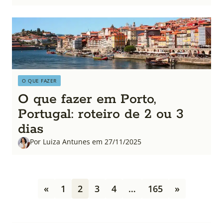
O QUE FAZER
O que fazer em Porto,
Portugal: roteiro de 2 ou 3
dias
Por Luiza Antunes em 27/11/2025
P
«
1
2
3
4
…
165
»
a
g
i