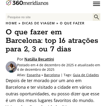
P
e
HOME
»
DICAS DE VIAGEM
»
O QUE FAZER
s
O que fazer em
q
u
Barcelona: top 16 atrações
i
para 2, 3 ou 7 dias
s
a
Por
Natália Becattini
r
Postado em 4 de dezembro de 2025 e atualizado em
p
4 de dezembro de 2025
o
Atlas:
Espanha
»
Barcelona
| Tags:
Guia de Cidades
r
Depois de ter morado por um ano em
:
Barcelona e ter visitado a cidade em vários
outras oportunidades, eu posso dizer que esse
é um dos meus lugares favoritos do mundo.