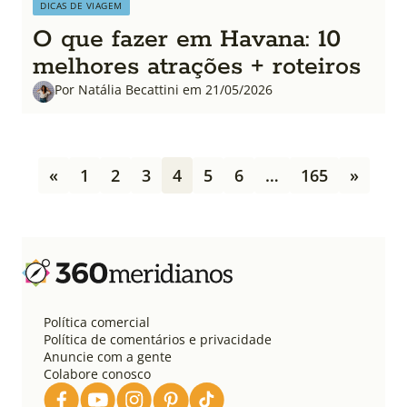
DICAS DE VIAGEM
O que fazer em Havana: 10
melhores atrações + roteiros
Por Natália Becattini em 21/05/2026
P
«
1
2
3
4
5
6
…
165
»
a
g
i
n
a
ç
ã
o
Política comercial
d
Política de comentários e privacidade
e
Anuncie com a gente
Colabore conosco
p
o