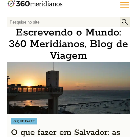
P
e
Escrevendo o Mundo:
s
360 Meridianos, Blog de
q
u
Viagem
i
s
a
r
p
o
r
:
O QUE FAZER
O que fazer em Salvador: as