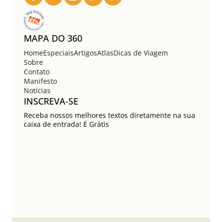
s
t
s
MAPA DO 360
Home
Especiais
Artigos
Atlas
Dicas de Viagem
Sobre
Contato
Manifesto
Notícias
INSCREVA-SE
Receba nossos melhores textos diretamente na sua
caixa de entrada! É Grátis