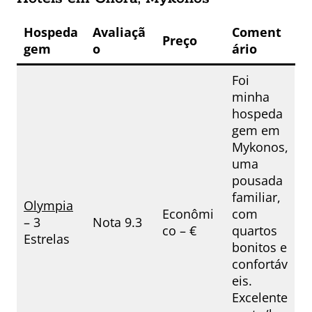
Hospeda
Avaliaçã
Coment
Preço
gem
o
ário
Foi
minha
hospeda
gem em
Mykonos,
uma
pousada
familiar,
Olympia
Econômi
com
– 3
Nota 9.3
co – €
quartos
Estrelas
bonitos e
confortáv
eis.
Excelente