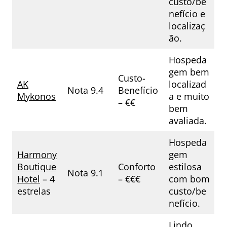
custo/be
nefício e
localizaç
ão.
Hospeda
gem bem
Custo-
AK
localizad
Nota 9.4
Benefício
Mykonos
a e muito
– €€
bem
avaliada.
Hospeda
Harmony
gem
Boutique
Conforto
estilosa
Nota 9.1
Hotel
– 4
– €€€
com bom
estrelas
custo/be
nefício.
Lindo