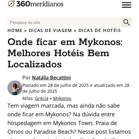
P
e
HOME
»
DICAS DE VIAGEM
»
DICAS DE HOTÉIS
s
Onde ficar em Mykonos:
q
u
Melhores Hotéis Bem
i
Localizados
s
a
Por
Natália Becattini
r
Postado em 28 de julho de 2025 e atualizado em 28
p
de julho de 2025
o
Atlas:
Grécia
»
Mykonos
r
Tem viagem marcada, mas ainda não sabe
:
onde ficar em Mykonos? Na dúvida entre
hospedagem em Mykonos Town, Praia de
Ornos ou Paradise Beach? Nesse post listamos