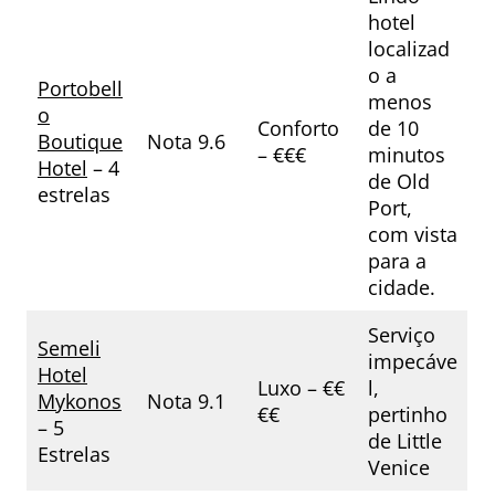
hotel
localizad
o a
Portobell
menos
o
Conforto
de 10
Boutique
Nota 9.6
– €€€
minutos
Hotel
– 4
de Old
estrelas
Port,
com vista
para a
cidade.
Serviço
Semeli
impecáve
Hotel
Luxo – €€
l,
Mykonos
Nota 9.1
€€
pertinho
– 5
de Little
Estrelas
Venice