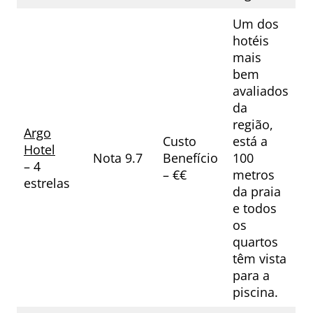
Um dos
hotéis
mais
bem
avaliados
da
região,
Argo
Custo
está a
Hotel
Nota 9.7
Benefício
100
– 4
– €€
metros
estrelas
da praia
e todos
os
quartos
têm vista
para a
piscina.