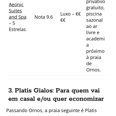
privativo
Aeonic
gratuito,
Suites
Luxo – €€
piscina
and Spa
Nota 9.6
€€
sazonal
– 5
ao ar
Estrelas
livre e
academi
a
próximo
à praia
de
Ornos.
3. Platis Gialos: Para quem vai
em casal e/ou quer economizar
Passando Ornos, a praia seguinte é Platis