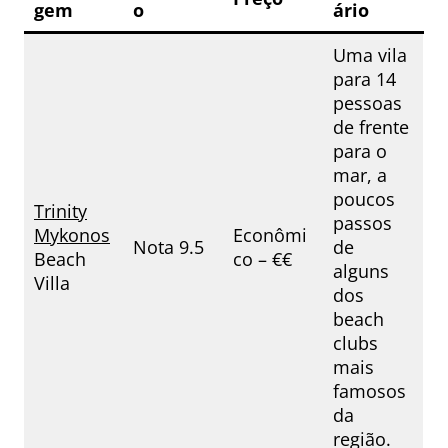
gem
o
ário
Uma vila
para 14
pessoas
de frente
para o
mar, a
poucos
Trinity
passos
Mykonos
Econômi
Nota 9.5
de
Beach
co – €€
alguns
Villa
dos
beach
clubs
mais
famosos
da
região.