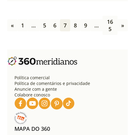
P
16
a
«
1
…
5
6
7
8
9
…
»
5
g
i
n
a
ç
ã
o
d
Política comercial
e
Política de comentários e privacidade
p
Anuncie com a gente
o
Colabore conosco
s
t
s
MAPA DO 360