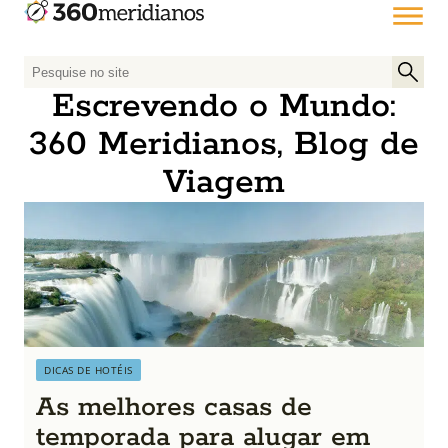
P
e
Escrevendo o Mundo:
s
360 Meridianos, Blog de
q
u
Viagem
i
s
a
r
p
o
r
:
DICAS DE HOTÉIS
As melhores casas de
temporada para alugar em