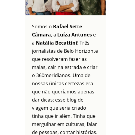
Somos o
Rafael Sette
Câmara
, a
Luíza Antunes
e
a
Natália Becattini
! Três
jornalistas de Belo Horizonte
que resolveram fazer as
malas, cair na estrada e criar
o 360meridianos. Uma de
nossas únicas certezas era
que não queríamos apenas
dar dicas: esse blog de
viagem que seria criado
tinha que ir além. Tinha que
mergulhar em culturas, falar
de pessoas, contar histórias.