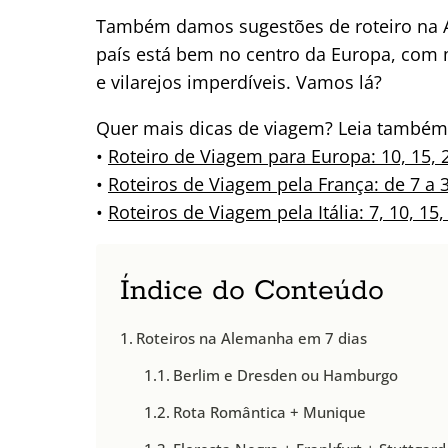
Também damos sugestões de roteiro na A
país está bem no centro da Europa, com mu
e vilarejos imperdíveis. Vamos lá?
Quer mais dicas de viagem? Leia também
•
Roteiro de Viagem para Europa: 10, 15, 
•
Roteiros de Viagem pela França: de 7 a 
•
Roteiros de Viagem pela Itália: 7, 10, 15,
Índice do Conteúdo
Roteiros na Alemanha em 7 dias
Berlim e Dresden ou Hamburgo
Rota Romântica + Munique