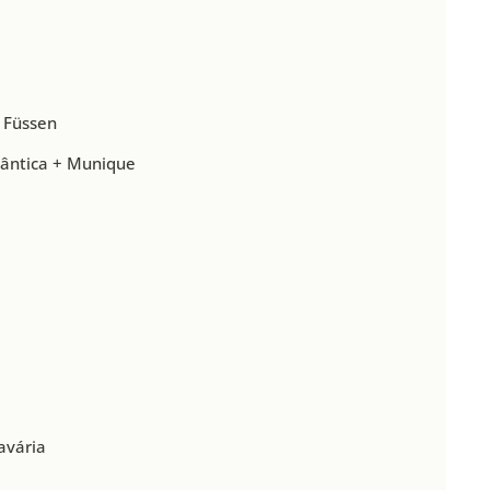
+ Füssen
mântica + Munique
a
avária