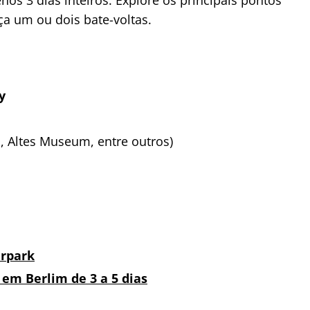
aça um ou dois bate-voltas.
y
Altes Museum, entre outros)
rpark
em Berlim de 3 a 5 dias