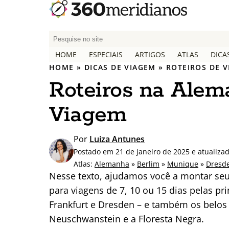
P
e
HOME
ESPECIAIS
ARTIGOS
ATLAS
DICA
s
HOME
»
DICAS DE VIAGEM
»
ROTEIROS DE 
q
Roteiros na Alema
u
i
Viagem
s
a
r
Por
Luiza Antunes
p
Postado em 21 de janeiro de 2025 e atualiz
o
Atlas:
Alemanha
»
Berlim
»
Munique
»
Dresd
r
Nesse texto, ajudamos você a montar seu
:
para viagens de 7, 10 ou 15 dias pelas p
Frankfurt e Dresden – e também os belos 
Neuschwanstein e a Floresta Negra.