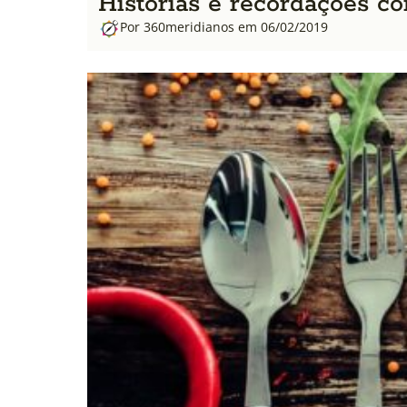
Histórias e recordações co
Por 360meridianos em 06/02/2019