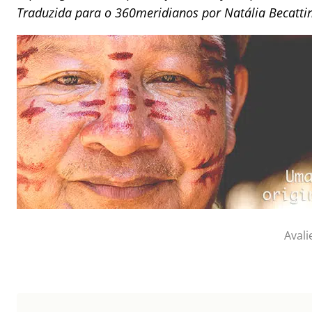
Traduzida para o 360meridianos por Natália Becattin
Avali