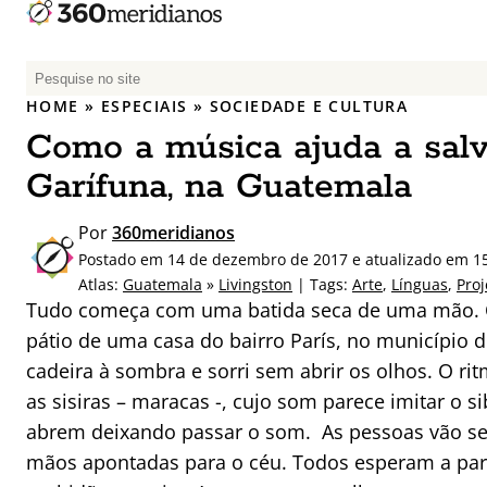
P
e
HOME
»
ESPECIAIS
»
SOCIEDADE E CULTURA
s
Como a música ajuda a salv
q
u
Garífuna, na Guatemala
i
s
Por
360meridianos
a
Postado em 14 de dezembro de 2017 e atualizado em 1
r
Atlas:
Guatemala
»
Livingston
| Tags:
Arte
,
Línguas
,
Pro
p
Tudo começa com uma batida seca de uma mão. O
o
pátio de uma casa do bairro París, no município
r
cadeira à sombra e sorri sem abrir os olhos. O 
:
as sisiras – maracas -, cujo som parece imitar o s
abrem deixando passar o som.
As pessoas vão s
mãos apontadas para o céu. Todos esperam a par