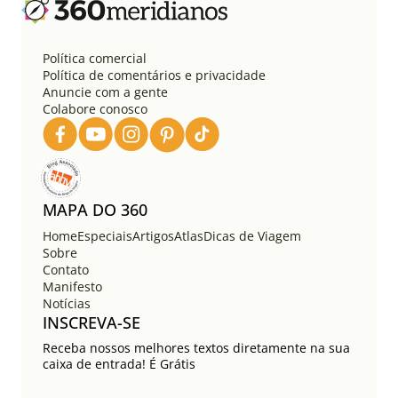
ç
ã
o
Política comercial
d
Política de comentários e privacidade
e
Anuncie com a gente
Colabore conosco
p
o
s
t
s
MAPA DO 360
Home
Especiais
Artigos
Atlas
Dicas de Viagem
Sobre
Contato
Manifesto
Notícias
INSCREVA-SE
Receba nossos melhores textos diretamente na sua
caixa de entrada! É Grátis