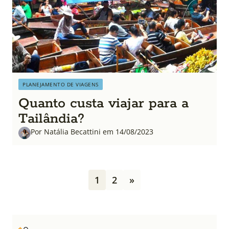
PLANEJAMENTO DE VIAGENS
Quanto custa viajar para a
Tailândia?
Por Natália Becattini em 14/08/2023
P
1
2
»
a
g
i
n
a