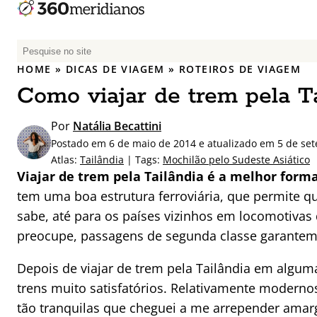
P
e
HOME
»
DICAS DE VIAGEM
»
ROTEIROS DE VIAGEM
s
Como viajar de trem pela T
q
u
Por
Natália Becattini
i
Postado em 6 de maio de 2014 e atualizado em 5 de se
s
Atlas:
Tailândia
| Tags:
Mochilão pelo Sudeste Asiático
a
Viajar de trem pela Tailândia é a melhor forma
r
tem uma boa estrutura ferroviária, que permite q
p
sabe, até para os países vizinhos em locomotivas
o
r
preocupe, passagens de segunda classe garantem
:
Depois de viajar de trem pela Tailândia em algum
trens muito satisfatórios. Relativamente moderno
tão tranquilas que cheguei a me arrepender am