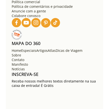
o
Política comercial
d
Política de comentários e privacidade
e
Anuncie com a gente
Colabore conosco
p
o
s
t
s
MAPA DO 360
Home
Especiais
Artigos
Atlas
Dicas de Viagem
Sobre
Contato
Manifesto
Notícias
INSCREVA-SE
Receba nossos melhores textos diretamente na sua
caixa de entrada! É Grátis