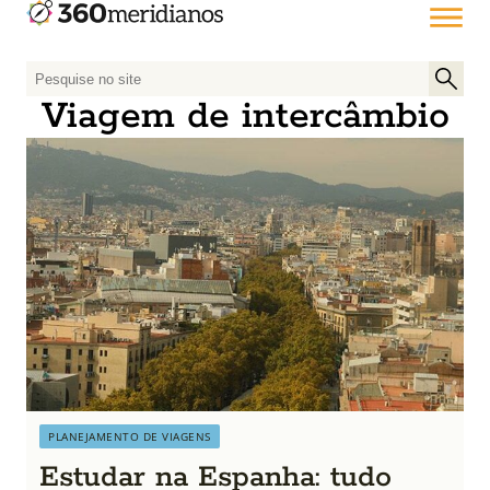
P
e
Viagem de intercâmbio
s
q
u
i
s
a
r
p
o
r
:
PLANEJAMENTO DE VIAGENS
Estudar na Espanha: tudo