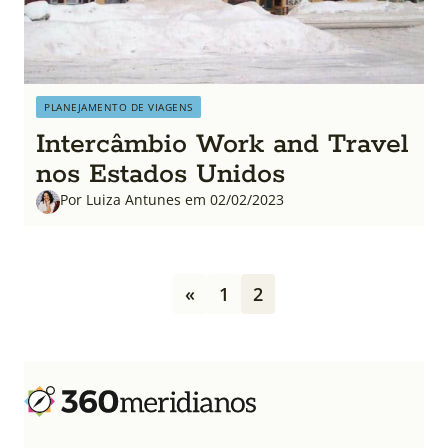
PLANEJAMENTO DE VIAGENS
Intercâmbio Work and Travel
nos Estados Unidos
Por Luiza Antunes em 02/02/2023
P
«
1
2
a
g
i
n
a
ç
ã