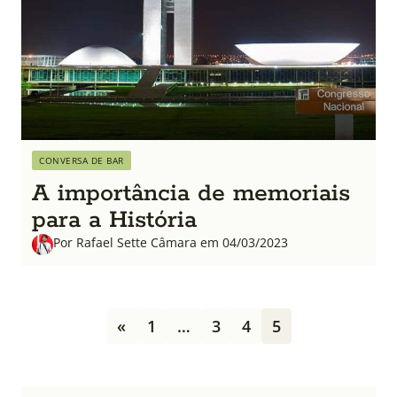
CONVERSA DE BAR
A importância de memoriais
para a História
Por Rafael Sette Câmara em 04/03/2023
P
«
1
…
3
4
5
a
g
i
n