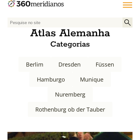
P
e
Atlas Alemanha
s
Categorias
q
u
i
Berlim
Dresden
Füssen
s
a
Hamburgo
Munique
r
p
Nuremberg
o
r
Rothenburg ob der Tauber
: