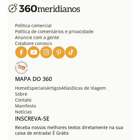
a
ç
ã
o
Política comercial
d
Política de comentários e privacidade
e
Anuncie com a gente
Colabore conosco
p
o
s
t
s
MAPA DO 360
Home
Especiais
Artigos
Atlas
Dicas de Viagem
Sobre
Contato
Manifesto
Notícias
INSCREVA-SE
Receba nossos melhores textos diretamente na sua
caixa de entrada! É Grátis