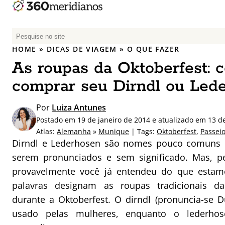
P
e
HOME
»
DICAS DE VIAGEM
»
O QUE FAZER
s
As roupas da Oktoberfest: 
q
u
comprar seu Dirndl ou Led
i
s
Por
Luiza Antunes
a
Postado em 19 de janeiro de 2014 e atualizado em 13 d
r
Atlas:
Alemanha
»
Munique
| Tags:
Oktoberfest
,
Passeio
p
Dirndl e Lederhosen são nomes pouco comuns pa
o
serem pronunciados e sem significado. Mas, pe
r
provavelmente você já entendeu do que estam
:
palavras designam as roupas tradicionais da 
durante a Oktoberfest. O dirndl (pronuncia-se Du
usado pelas mulheres, enquanto o lederho