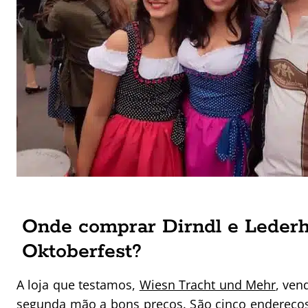
Onde comprar Dirndl e Leder
Oktoberfest?
A loja que testamos,
Wiesn Tracht und Mehr
, ven
segunda mão a bons preços. São cinco endereço