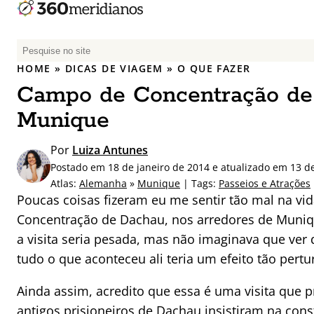
P
e
HOME
»
DICAS DE VIAGEM
»
O QUE FAZER
s
Campo de Concentração de
q
u
Munique
i
s
Por
Luiza Antunes
a
Postado em 18 de janeiro de 2014 e atualizado em 13 d
r
Atlas:
Alemanha
»
Munique
| Tags:
Passeios e Atrações
p
Poucas coisas fizeram eu me sentir tão mal na vi
o
Concentração de Dachau, nos arredores de Muniqu
r
a visita seria pesada, mas não imaginava que ver 
:
tudo o que aconteceu ali teria um efeito tão pertu
Ainda assim, acredito que essa é uma visita que pr
antigos prisioneiros de Dachau insistiram na con