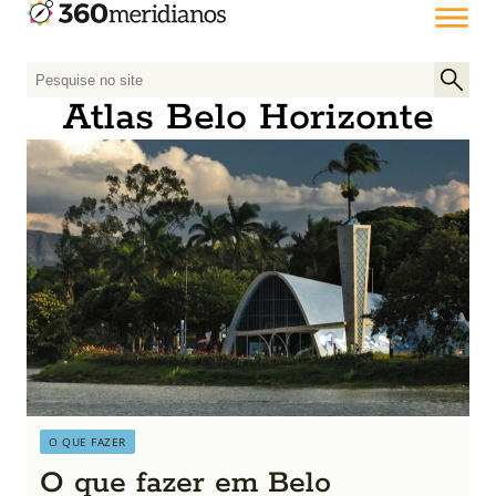
P
e
Atlas Belo Horizonte
s
q
u
i
s
a
r
p
o
r
:
O QUE FAZER
O que fazer em Belo