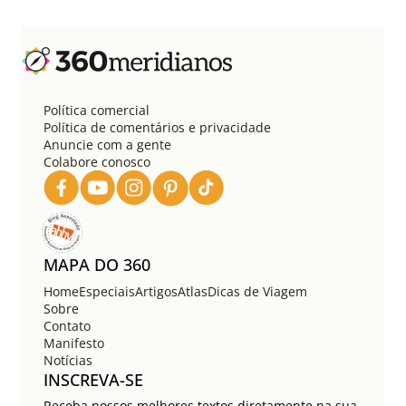
i
n
a
ç
ã
o
Política comercial
d
Política de comentários e privacidade
e
Anuncie com a gente
Colabore conosco
p
o
s
t
s
MAPA DO 360
Home
Especiais
Artigos
Atlas
Dicas de Viagem
Sobre
Contato
Manifesto
Notícias
INSCREVA-SE
Receba nossos melhores textos diretamente na sua