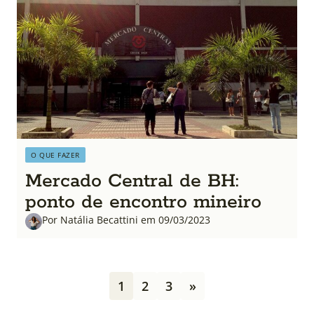
O QUE FAZER
Mercado Central de BH:
ponto de encontro mineiro
Por Natália Becattini em 09/03/2023
P
1
2
3
»
a
g