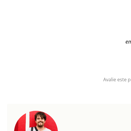
em
Avalie este 