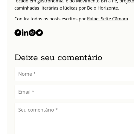
focado em gastronomia, e do
Movimento BH a Pé
, projet
caminhadas literárias e lúdicas por Belo Horizonte.
Confira todos os posts escritos por
Rafael Sette Câmara
Deixe seu comentário