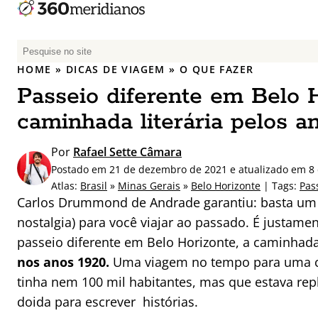
P
e
HOME
»
DICAS DE VIAGEM
»
O QUE FAZER
s
Passeio diferente em Belo H
q
u
caminhada literária pelos a
i
s
Por
Rafael Sette Câmara
a
Postado em 21 de dezembro de 2021 e atualizado em 8
r
Atlas:
Brasil
»
Minas Gerais
»
Belo Horizonte
| Tags:
Pas
p
Carlos Drummond de Andrade garantiu: basta um 
o
nostalgia) para você viajar ao passado. É justame
r
passeio diferente em Belo Horizonte, a caminhad
:
nos anos 1920.
Uma viagem no tempo para uma ca
tinha nem 100 mil habitantes, mas que estava repl
doida para escrever histórias.