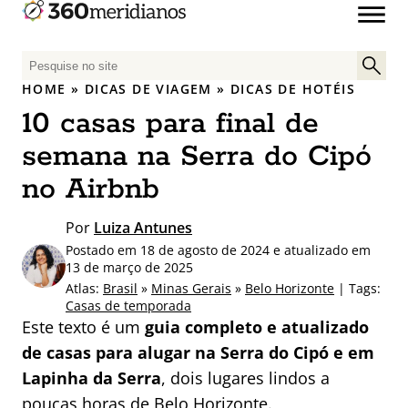
P
e
HOME
»
DICAS DE VIAGEM
»
DICAS DE HOTÉIS
s
10 casas para final de
q
u
semana na Serra do Cipó
i
no Airbnb
s
a
Por
Luiza Antunes
r
Postado em 18 de agosto de 2024 e atualizado em
p
13 de março de 2025
o
Atlas:
Brasil
»
Minas Gerais
»
Belo Horizonte
| Tags:
r
Casas de temporada
:
Este texto é um
guia completo e atualizado
de casas para alugar na Serra do Cipó e em
Lapinha da Serra
, dois lugares lindos a
poucas horas de Belo Horizonte.