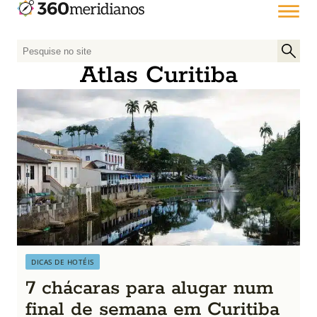
P
e
Atlas Curitiba
s
q
u
i
s
a
r
p
o
r
:
DICAS DE HOTÉIS
7 chácaras para alugar num
final de semana em Curitiba