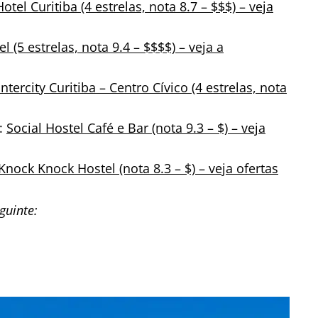
otel Curitiba (4 estrelas, nota 8.7 – $$$) – veja
 (5 estrelas, nota 9.4 – $$$$) – veja a
Intercity Curitiba – Centro Cívico (4 estrelas, nota
l:
Social Hostel Café e Bar (nota 9.3 – $) – veja
Knock Knock Hostel (nota 8.3 – $) – veja ofertas
guinte: