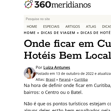
P
e
HOME
ESPECIAIS
ARTIGOS
ATLAS
DICA
s
HOME
»
DICAS DE VIAGEM
»
DICAS DE HOTÉ
q
Onde ficar em Cur
u
i
Hotéis Bem Local
s
a
r
Por
Luiza Antunes
p
Postado em 13 de outubro de 2022 e atualiz
o
Atlas:
Brasil
»
Paraná
»
Curitiba
r
Na hora de definir onde ficar em Curitib
:
bairros: o Centro ou o Batel.
Não é que os pontos turísticos estejam
alguns deles estão bem espalhados pela 