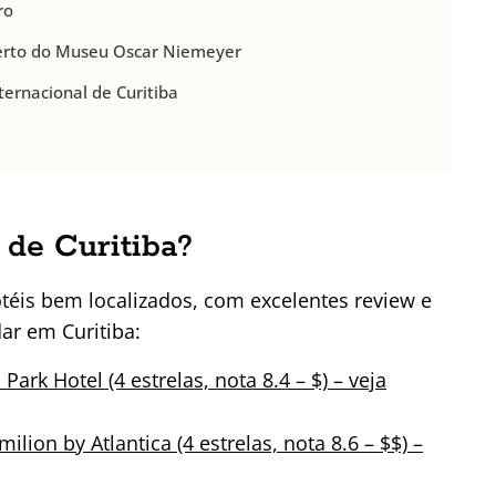
ro
 perto do Museu Oscar Niemeyer
ernacional de Curitiba
 de Curitiba?
téis bem localizados, com excelentes review e
ar em Curitiba:
ark Hotel (4 estrelas, nota 8.4 – $) – veja
milion by Atlantica (4 estrelas, nota 8.6 – $$) –