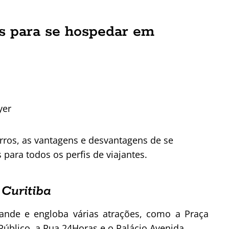
os para se hospedar em
yer
ros, as vantagens e desvantagens de se
ara todos os perfis de viajantes.
Curitiba
rande e engloba várias atrações, como a Praça
Público, a Rua 24Horas e o Palácio Avenida.