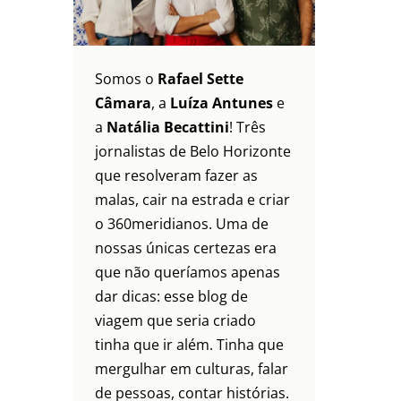
Somos o
Rafael Sette
Câmara
, a
Luíza Antunes
e
a
Natália Becattini
! Três
jornalistas de Belo Horizonte
que resolveram fazer as
malas, cair na estrada e criar
o 360meridianos. Uma de
nossas únicas certezas era
que não queríamos apenas
dar dicas: esse blog de
viagem que seria criado
tinha que ir além. Tinha que
mergulhar em culturas, falar
de pessoas, contar histórias.