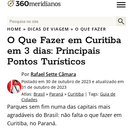
P
e
HOME
»
DICAS DE VIAGEM
»
O QUE FAZER
s
O Que Fazer em Curitiba
q
u
em 3 dias: Principais
i
Pontos Turísticos
s
a
Por
Rafael Sette Câmara
r
Postado em 30 de outubro de 2023 e atualizado em
p
31 de outubro de 2023
o
Atlas:
Brasil
»
Paraná
»
Curitiba
| Tags:
Guia de
r
Cidades
:
Parques sem fim numa das capitais mais
agradáveis do Brasil: não falta o que fazer em
Curitiba, no Paraná.