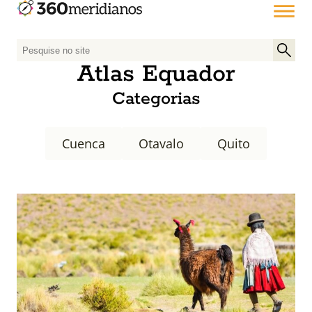
P
e
Atlas Equador
s
Categorias
q
u
i
Cuenca
Otavalo
Quito
s
a
r
p
o
r
: