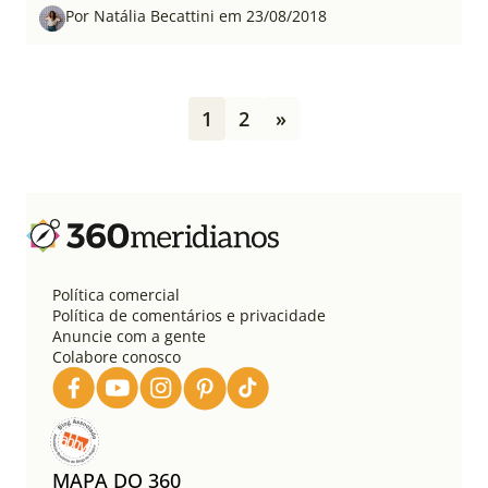
Por Natália Becattini em 23/08/2018
P
1
2
»
a
g
i
n
a
ç
ã
o
Política comercial
d
Política de comentários e privacidade
e
Anuncie com a gente
Colabore conosco
p
o
s
t
s
MAPA DO 360