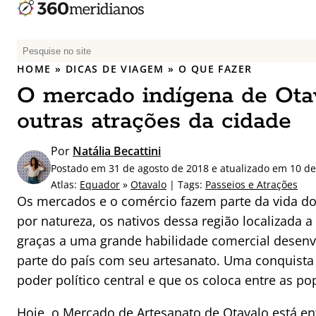
P
e
HOME
»
DICAS DE VIAGEM
»
O QUE FAZER
s
O mercado indígena de Otav
q
u
outras atrações da cidade
i
s
Por
Natália Becattini
a
Postado em 31 de agosto de 2018 e atualizado em 10 de
r
Atlas:
Equador
»
Otavalo
| Tags:
Passeios e Atrações
p
Os mercados e o comércio fazem parte da vida do
o
por natureza, os nativos dessa região localizada 
r
graças a uma grande habilidade comercial desenv
:
parte do país com seu artesanato. Uma conquista
poder político central e que os coloca entre as p
Hoje, o Mercado de Artesanato de Otavalo está e