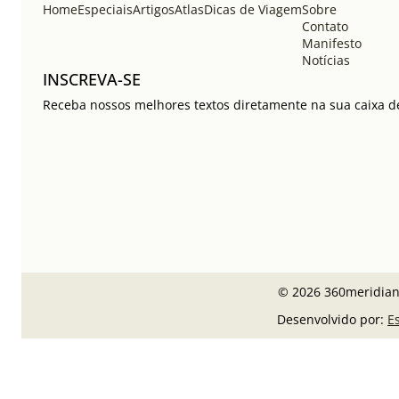
Home
Especiais
Artigos
Atlas
Dicas de Viagem
Sobre
Contato
Manifesto
Notícias
INSCREVA-SE
Receba nossos melhores textos diretamente na sua caixa de
© 2026 360meridiano
Desenvolvido por:
E