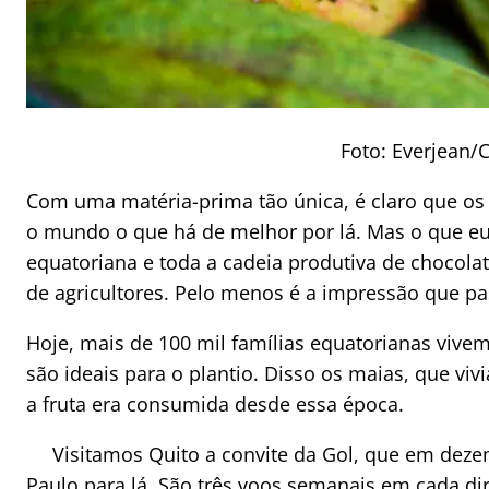
Foto:
Everjean/
Com uma matéria-prima tão única, é claro que os 
o mundo o que há de melhor por lá. Mas o que eu a
equatoriana e toda a cadeia produtiva de chocol
de agricultores. Pelo menos é a impressão que p
Hoje, mais de 100 mil famílias equatorianas vivem
são ideais para o plantio. Disso os maias, que viv
a fruta era consumida desde essa época.
Visitamos Quito a convite da Gol, que em dez
Paulo para lá. São três voos semanais em cada dir