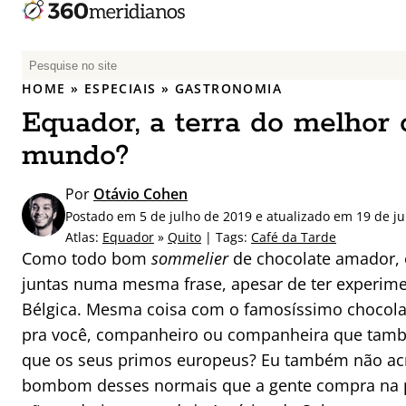
P
e
HOME
»
ESPECIAIS
»
GASTRONOMIA
s
Equador, a terra do melhor 
q
u
mundo?
i
s
Por
Otávio Cohen
a
Postado em 5 de julho de 2019 e atualizado em 19 de j
r
Atlas:
Equador
»
Quito
| Tags:
Café da Tarde
p
Como todo bom
sommelier
de chocolate amador, eu
o
juntas numa mesma frase, apesar de ter experime
r
Bélgica. Mesma coisa com o famosíssimo chocolat
:
pra você, companheiro ou companheira que també
que os seus primos europeus? Eu também não acred
bombom desses normais que a gente compra na pa