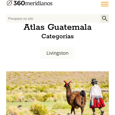
P
e
Atlas Guatemala
s
Categorias
q
u
i
Livingston
s
a
r
p
o
r
: