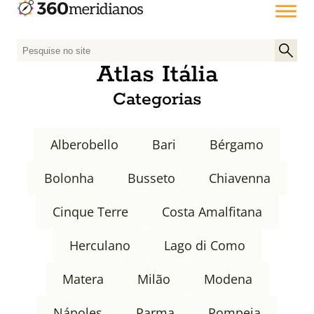
P
e
Atlas Itália
s
Categorias
q
u
i
Alberobello
Bari
Bérgamo
s
a
Bolonha
Busseto
Chiavenna
r
p
Cinque Terre
Costa Amalfitana
o
r
Herculano
Lago di Como
:
Matera
Milão
Modena
Nápoles
Parma
Pompeia