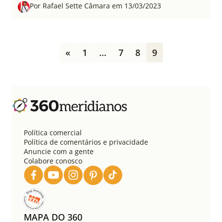
Por Rafael Sette Câmara em 13/03/2023
P
«
1
…
7
8
9
a
g
i
n
a
ç
ã
o
Política comercial
d
Política de comentários e privacidade
e
Anuncie com a gente
Colabore conosco
p
o
s
t
s
MAPA DO 360